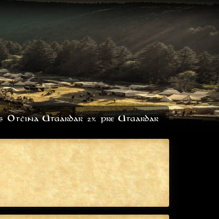
s
Otčina Utgardar
2% pre Utgardar