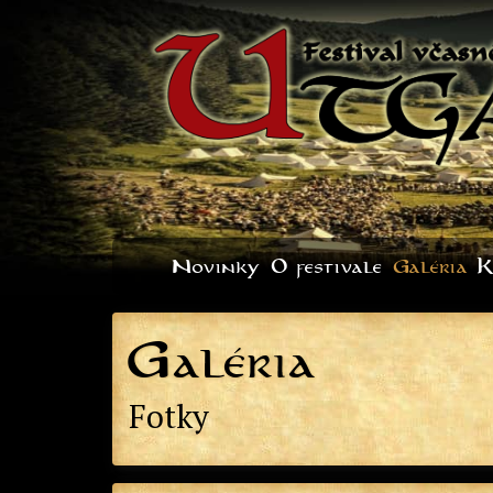
Novinky
O festivale
Galéria
K
G
aléria
Fotky